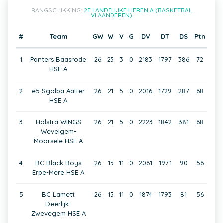
RANGSCHIKKING:
2E LANDELIJKE HEREN A (BASKETBAL
VLAANDEREN)
#
Team
GW
W
V
G
DV
DT
DS
Ptn
1
Panters Baasrode
26
23
3
0
2183
1797
386
72
HSE A
2
e5 Sgolba Aalter
26
21
5
0
2016
1729
287
68
HSE A
3
Holstra WINGS
26
21
5
0
2223
1842
381
68
Wevelgem-
Moorsele HSE A
4
BC Black Boys
26
15
11
0
2061
1971
90
56
Erpe-Mere HSE A
5
BC Lamett
26
15
11
0
1874
1793
81
56
Deerlijk-
Zwevegem HSE A