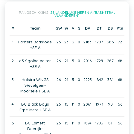
RANGSCHIKKING:
2E LANDELIJKE HEREN A (BASKETBAL
VLAANDEREN)
#
Team
GW
W
V
G
DV
DT
DS
Ptn
1
Panters Baasrode
26
23
3
0
2183
1797
386
72
HSE A
2
e5 Sgolba Aalter
26
21
5
0
2016
1729
287
68
HSE A
3
Holstra WINGS
26
21
5
0
2223
1842
381
68
Wevelgem-
Moorsele HSE A
4
BC Black Boys
26
15
11
0
2061
1971
90
56
Erpe-Mere HSE A
5
BC Lamett
26
15
11
0
1874
1793
81
56
Deerlijk-