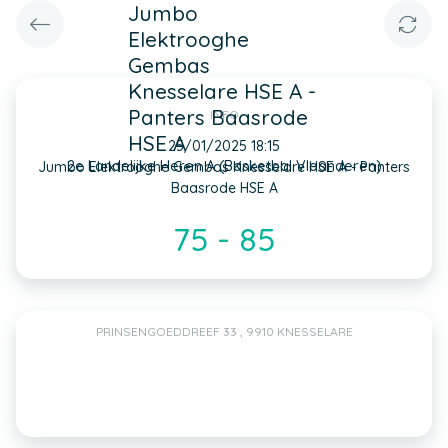
Jumbo
Elektrooghe
Gembas
Knesselare HSE A -
Panters Baasrode
INFO
HSE A
25/01/2025 18:15
2e Landelijke Heren A (Basketbal Vlaanderen)
Jumbo Elektrooghe Gembas Knesselare HSE A - Panters
Baasrode HSE A
75 - 85
PRINSENGOEDDREEF 33 , 9910 KNESSELARE