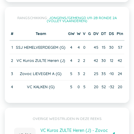
RANGSCHIKKING:
JONGENS/GEMENGD U11-2B RONDE 2A
(VOLLEY VLAANDEREN)
#
Team
GW
W
V
G
DV
DT
DS
Ptn
1
SSJ HEMELVEERDEGEM (G)
4
4
0
45
15
30
57
2
VC Kuros ZULTE Heren (J)
4
2
2
42
30
12
42
3
Zovoc LIEVEGEM A (G)
5
3
2
25
35
-10
24
4
VC KALKEN (G)
5
0
5
20
52
-32
20
OVERIGE WEDSTRIJDEN IN DEZE REEKS
VC Kuros ZULTE Heren (J) - Zovoc