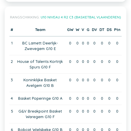
RANGSCHIKKING:
U10 NIVEAU 4 R2 C3 (BASKETBAL VLAANDEREN)
#
Team
GW
W
V
G
DV
DT
DS
Ptn
1
BC Lamett Deerlijk-
0
0
0
0
0
0
0
0
Zwevegem G10 E
2
House of Talents Kortrijk
0
0
0
0
0
0
0
0
Spurs G10 F
3
Koninklijke Basket
0
0
0
0
0
0
0
0
Avelgem G10 B
4
Basket Poperinge G10 A
0
0
0
0
0
0
0
0
5
G&V Breakpoint Basket
0
0
0
0
0
0
0
0
Waregem G10 F
6
Bobcat Wielsbeke G10 B
0
0
0
0
0
0
0
0