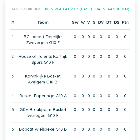
RANGSCHIKKING:
U10 NIVEAU 4 R2 C3 (BASKETBAL VLAANDEREN)
#
Team
GW
W
V
G
DV
DT
DS
Ptn
1
BC Lamett Deerlijk-
0
0
0
0
0
0
0
0
Zwevegem G10 E
2
House of Talents Kortrijk
0
0
0
0
0
0
0
0
Spurs G10 F
3
Koninklijke Basket
0
0
0
0
0
0
0
0
Avelgem G10 B
4
Basket Poperinge G10 A
0
0
0
0
0
0
0
0
5
G&V Breakpoint Basket
0
0
0
0
0
0
0
0
Waregem G10 F
6
Bobcat Wielsbeke G10 B
0
0
0
0
0
0
0
0