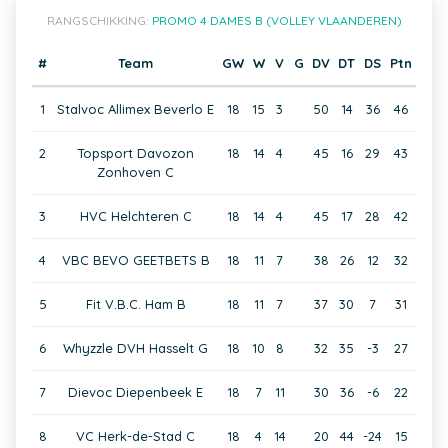
RANGSCHIKKING:
PROMO 4 DAMES B (VOLLEY VLAANDEREN)
#
Team
GW
W
V
G
DV
DT
DS
Ptn
1
Stalvoc Allimex Beverlo E
18
15
3
50
14
36
46
2
Topsport Davozon
18
14
4
45
16
29
43
Zonhoven C
3
HVC Helchteren C
18
14
4
45
17
28
42
4
VBC BEVO GEETBETS B
18
11
7
38
26
12
32
5
Fit V.B.C. Ham B
18
11
7
37
30
7
31
6
Whyzzle DVH Hasselt G
18
10
8
32
35
-3
27
7
Dievoc Diepenbeek E
18
7
11
30
36
-6
22
8
VC Herk-de-Stad C
18
4
14
20
44
-24
15