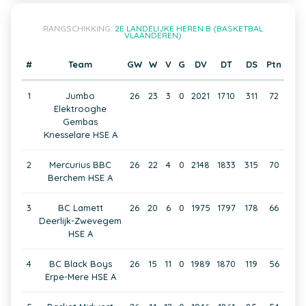
RANGSCHIKKING:
2E LANDELIJKE HEREN B (BASKETBAL
VLAANDEREN)
#
Team
GW
W
V
G
DV
DT
DS
Ptn
1
Jumbo
26
23
3
0
2021
1710
311
72
Elektrooghe
Gembas
Knesselare HSE A
2
Mercurius BBC
26
22
4
0
2148
1833
315
70
Berchem HSE A
3
BC Lamett
26
20
6
0
1975
1797
178
66
Deerlijk-Zwevegem
HSE A
4
BC Black Boys
26
15
11
0
1989
1870
119
56
Erpe-Mere HSE A