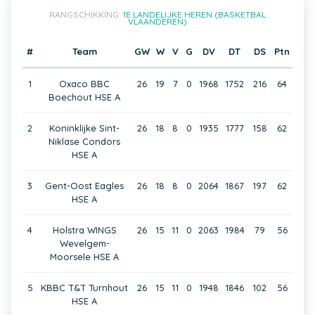
RANGSCHIKKING:
1E LANDELIJKE HEREN (BASKETBAL
VLAANDEREN)
#
Team
GW
W
V
G
DV
DT
DS
Ptn
1
Oxaco BBC
26
19
7
0
1968
1752
216
64
Boechout HSE A
2
Koninklijke Sint-
26
18
8
0
1935
1777
158
62
Niklase Condors
HSE A
3
Gent-Oost Eagles
26
18
8
0
2064
1867
197
62
HSE A
4
Holstra WINGS
26
15
11
0
2063
1984
79
56
Wevelgem-
Moorsele HSE A
5
KBBC T&T Turnhout
26
15
11
0
1948
1846
102
56
HSE A