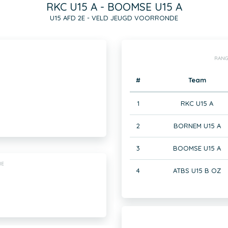
RKC U15 A - BOOMSE U15 A
U15 AFD 2E - VELD JEUGD VOORRONDE
RANG
#
Team
1
RKC U15 A
2
BORNEM U15 A
3
BOOMSE U15 A
IE
4
ATBS U15 B OZ