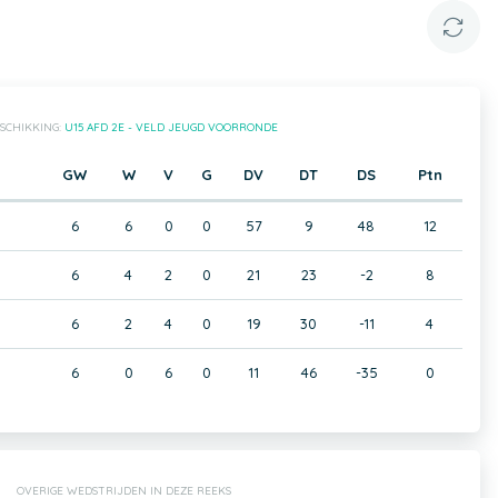
SCHIKKING:
U15 AFD 2E - VELD JEUGD VOORRONDE
GW
W
V
G
DV
DT
DS
Ptn
6
6
0
0
57
9
48
12
6
4
2
0
21
23
-2
8
6
2
4
0
19
30
-11
4
6
0
6
0
11
46
-35
0
OVERIGE WEDSTRIJDEN IN DEZE REEKS