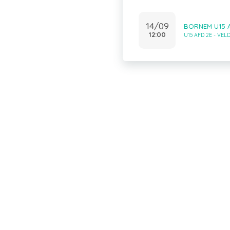
14/09
BORNEM U15 A
12:00
U15 AFD 2E - VE