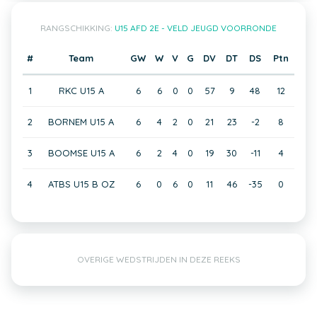
RANGSCHIKKING:
U15 AFD 2E - VELD JEUGD VOORRONDE
#
Team
GW
W
V
G
DV
DT
DS
Ptn
1
RKC U15 A
6
6
0
0
57
9
48
12
2
BORNEM U15 A
6
4
2
0
21
23
-2
8
3
BOOMSE U15 A
6
2
4
0
19
30
-11
4
4
ATBS U15 B OZ
6
0
6
0
11
46
-35
0
OVERIGE WEDSTRIJDEN IN DEZE REEKS