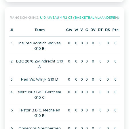
RANGSCHIKKING:
U10 NIVEAU 4 R2 C3 (BASKETBAL VLAANDEREN)
#
Team
GW
W
V
G
DV
DT
DS
Ptn
1
Insurea Kontich Wolves
0
0
0
0
0
0
0
0
G10 B
2
BBC 2070 Zwijndrecht G10
0
0
0
0
0
0
0
0
A
3
Red Vic Wilrijk G10 D
0
0
0
0
0
0
0
0
4
Mercurius BBC Berchem
0
0
0
0
0
0
0
0
G10 C
5
Telstar B.B.C. Mechelen
0
0
0
0
0
0
0
0
G10 B
6
Onderons Grembergen
0
0
0
0
0
0
0
0