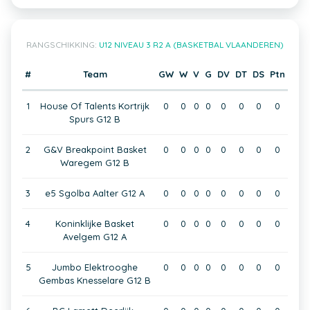
RANGSCHIKKING:
U12 NIVEAU 3 R2 A (BASKETBAL VLAANDEREN)
#
Team
GW
W
V
G
DV
DT
DS
Ptn
1
House Of Talents Kortrijk
0
0
0
0
0
0
0
0
Spurs G12 B
2
G&V Breakpoint Basket
0
0
0
0
0
0
0
0
Waregem G12 B
3
e5 Sgolba Aalter G12 A
0
0
0
0
0
0
0
0
4
Koninklijke Basket
0
0
0
0
0
0
0
0
Avelgem G12 A
5
Jumbo Elektrooghe
0
0
0
0
0
0
0
0
Gembas Knesselare G12 B