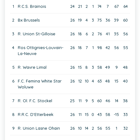
1
R.C.S. Brainois
24
21
2
1
74
7
67
64
2
Bx Brussels
26
19
4
3
75
36
39
60
3
R. Union St-Gilloise
26
18
6
2
76
41
35
56
4
Ros Ottignies-Louvain-
26
18
7
1
98
42
56
55
La-Neuve
5
R. Wavre Limal
26
15
8
3
58
49
9
48
6
F.C. Femina White Star
26
12
10
4
63
48
15
40
Woluwe
7
R. Ol. F.C. Stockel
25
11
9
5
60
46
14
38
8
R.R.C. D'Etterbeek
26
11
15
0
43
58
-15
33
9
R. Union Lasne Ohain
26
10
14
2
56
55
1
32