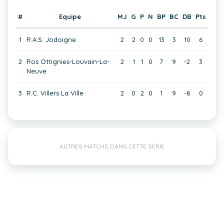
#
Equipe
MJ
G
P
N
BP
BC
DB
Pts
1
R.A.S. Jodoigne
2
2
0
0
13
3
10
6
2
Ros Ottignies-Louvain-La-
2
1
1
0
7
9
-2
3
Neuve
3
R.C. Villers La Ville
2
0
2
0
1
9
-8
0
AUTRES MATCHS DANS CETTE SÉRIE