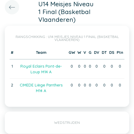
U14 Meisjes Niveau
1 Final (Basketbal
Vlaanderen)
RANGSCHIKKING : U14 MEISJES NIVEAU 1 FINAL (BASKETBAL
VLAANDEREN)
#
Team
GW
W
V
G
DV
DT
DS
Ptn
1
Royal Eclairs Pont-de-
0
0
0
0
0
0
0
0
Loup M14 A
2
CIMEDE Liège Panthers
0
0
0
0
0
0
0
0
M14 A
WEDSTRIJDEN