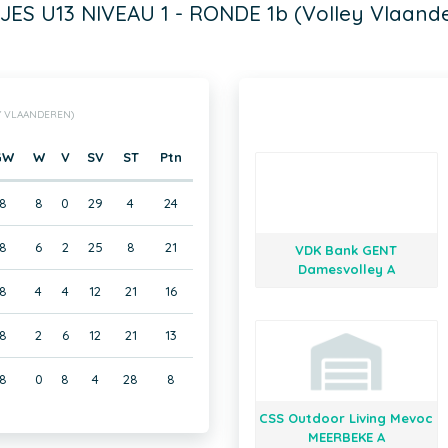
JES U13 NIVEAU 1 - RONDE 1b (Volley Vlaand
EY VLAANDEREN)
GW
W
V
SV
ST
Ptn
8
8
0
29
4
24
8
6
2
25
8
21
VDK Bank GENT
Damesvolley A
8
4
4
12
21
16
8
2
6
12
21
13
8
0
8
4
28
8
CSS Outdoor Living Mevoc
MEERBEKE A