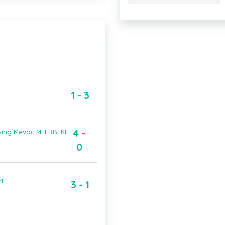
1 - 3
4 -
iving Mevoc MEERBEKE
0
ZE
3 - 1