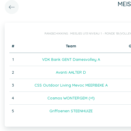
MEIS
RANGSCHIKKING : MEISJES U13 NIVEAU 1 - RONDE 1B (VOLL
#
Team
1
VDK Bank GENT Damesvolley A
2
Avanti AALTER D
3
CSS Outdoor Living Mevoc MEERBEKE A
4
Cosmos WONTERGEM (+1)
5
Griffoenen STEENHUIZE