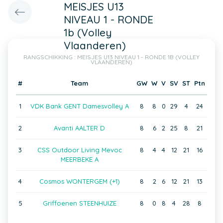
MEISJES U13
NIVEAU 1 - RONDE
1b (Volley
Vlaanderen)
RANGSCHIKKING : MEISJES U13 NIVEAU 1 - RONDE 1B (VOLLEY
VLAANDEREN)
#
Team
GW
W
V
SV
ST
Ptn
1
VDK Bank GENT Damesvolley A
8
8
0
29
4
24
2
Avanti AALTER D
8
6
2
25
8
21
3
CSS Outdoor Living Mevoc
8
4
4
12
21
16
MEERBEKE A
4
Cosmos WONTERGEM (+1)
8
2
6
12
21
13
5
Griffoenen STEENHUIZE
8
0
8
4
28
8