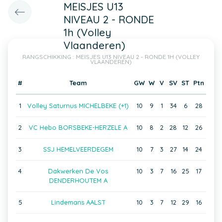
MEISJES U13
NIVEAU 2 - RONDE
1h (Volley
Vlaanderen)
RANGSCHIKKING : MEISJES U13 NIVEAU 2 - RONDE 1H (VOLLEY
VLAANDEREN)
#
Team
GW
W
V
SV
ST
Ptn
1
Volley Saturnus MICHELBEKE (+1)
10
9
1
34
6
28
2
VC Hebo BORSBEKE-HERZELE A
10
8
2
28
12
26
3
SSJ HEMELVEERDEGEM
10
7
3
27
14
24
4
Dakwerken De Vos
10
3
7
16
25
17
DENDERHOUTEM A
5
Lindemans AALST
10
3
7
12
29
16