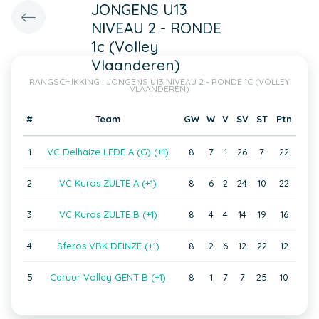
JONGENS U13
NIVEAU 2 - RONDE
1c (Volley
Vlaanderen)
RANGSCHIKKING : JONGENS U13 NIVEAU 2 - RONDE 1C (VOLLEY
VLAANDEREN)
#
Team
GW
W
V
SV
ST
Ptn
1
VC Delhaize LEDE A (G) (+1)
8
7
1
26
7
22
2
VC Kuros ZULTE A (+1)
8
6
2
24
10
22
3
VC Kuros ZULTE B (+1)
8
4
4
14
19
16
4
Sferos VBK DEINZE (+1)
8
2
6
12
22
12
5
Caruur Volley GENT B (+1)
8
1
7
7
25
10