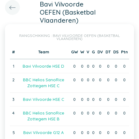
Bavi Vilvoorde
OEFEN (Basketbal
Vlaanderen)
RANGSCHIKKING : BAVI VILVOORDE OEFEN (BASKETBAL
VLAANDEREN)
#
Team
GW
W
V
G
DV
DT
DS
Ptn
1
Bavi Vilvoorde HSE D
0
0
0
0
0
0
0
0
2
BBC Helios SanoRice
0
0
0
0
0
0
0
0
Zottegem HSE C
3
Bavi Vilvoorde HSE C
0
0
0
0
0
0
0
0
4
BBC Helios SanoRice
0
0
0
0
0
0
0
0
Zottegem HSE B
5
Bavi Vilvoorde G12 A
0
0
0
0
0
0
0
0