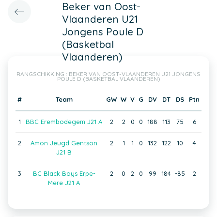
Beker van Oost-
Vlaanderen U21
Jongens Poule D
(Basketbal
Vlaanderen)
RANGSCHIKKING : BEKER VAN OOST-VLAANDEREN U21 JONGENS
POULE D (BASKETBAL VLAANDEREN)
#
Team
GW
W
V
G
DV
DT
DS
Ptn
1
BBC Erembodegem J21 A
2
2
0
0
188
113
75
6
2
Amon Jeugd Gentson
2
1
1
0
132
122
10
4
J21 B
3
BC Black Boys Erpe-
2
0
2
0
99
184
-85
2
Mere J21 A