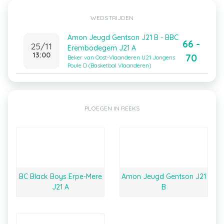
WEDSTRIJDEN
Amon Jeugd Gentson J21 B - BBC
66 -
25/11
Erembodegem J21 A
13:00
70
Beker van Oost-Vlaanderen U21 Jongens
Poule D (Basketbal Vlaanderen)
PLOEGEN IN REEKS
BC Black Boys Erpe-Mere
Amon Jeugd Gentson J21
J21 A
B