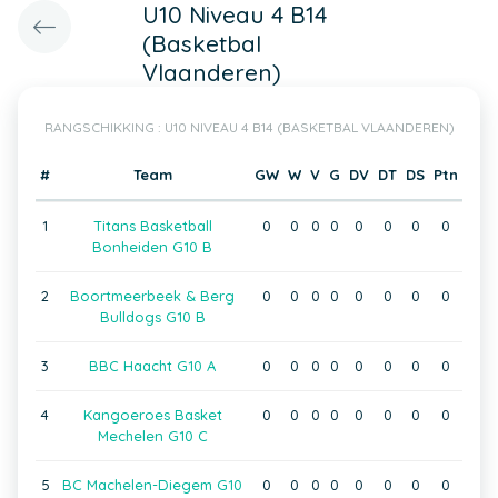
U10 Niveau 4 B14
(Basketbal
Vlaanderen)
RANGSCHIKKING : U10 NIVEAU 4 B14 (BASKETBAL VLAANDEREN)
#
Team
GW
W
V
G
DV
DT
DS
Ptn
1
Titans Basketball
0
0
0
0
0
0
0
0
Bonheiden G10 B
2
Boortmeerbeek & Berg
0
0
0
0
0
0
0
0
Bulldogs G10 B
3
BBC Haacht G10 A
0
0
0
0
0
0
0
0
4
Kangoeroes Basket
0
0
0
0
0
0
0
0
Mechelen G10 C
5
BC Machelen-Diegem G10
0
0
0
0
0
0
0
0