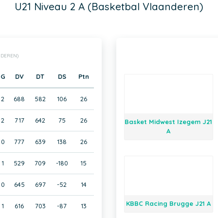
U21 Niveau 2 A (Basketbal Vlaanderen)
NDEREN)
G
DV
DT
DS
Ptn
2
688
582
106
26
2
717
642
75
26
Basket Midwest Izegem J21
A
0
777
639
138
26
1
529
709
-180
15
0
645
697
-52
14
KBBC Racing Brugge J21 A
1
616
703
-87
13