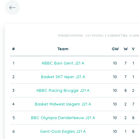
RANGSCHIKKING : U21 NIVEAU 2 A (BASKETBAL VLAA
#
Team
GW
W
V
1
KBBC Bavi Gent J21 A
10
7
1
2
Basket SKT Ieper J21 A
10
7
1
3
KBBC Racing Brugge J21 A
10
8
2
4
Basket Midwest Izegem J21 A
10
2
7
5
BBC Olympia Denderleeuw J21 A
10
2
8
6
Gent-Oost Eagles J21 A
10
1
8