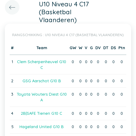
U10 Niveau 4 C17
(Basketbal
Vlaanderen)
RANGSCHIKKING : U10 NIVEAU 4 C17 (BASKETBAL VLAANDEREN)
#
Team
GW
W
V
G
DV
DT
DS
Ptn
1
Clem Scherpenheuvel G10
0
0
0
0
0
0
0
0
C
2
GSG Aarschot G10 B
0
0
0
0
0
0
0
0
3
Toyota Wouters Diest G10
0
0
0
0
0
0
0
0
A
4
2B|SAFE Tienen G10 C
0
0
0
0
0
0
0
0
5
Hageland United G10 B
0
0
0
0
0
0
0
0