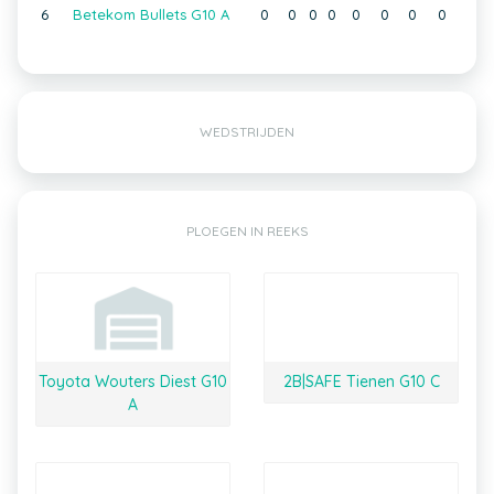
6
Betekom Bullets G10 A
0
0
0
0
0
0
0
0
WEDSTRIJDEN
PLOEGEN IN REEKS
Toyota Wouters Diest G10
2B|SAFE Tienen G10 C
A