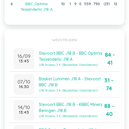
6
BBC Optima
10
1
9
0
559
790
-231
12
Tessenderlo J18 A
WEDSTRIJDEN
Stevoort BBC J18 B - BBC Optima
84 -
16/09
Tessenderlo J18 A
13:45
41
U18 Niveau 3 K (Basketbal Vlaanderen)
Basket Lummen J18 A - Stevoort
31 -
07/10
BBC J18 B
16:30
74
U18 Niveau 3 K (Basketbal Vlaanderen)
Stevoort BBC J18 B - KBBC Miners
88 -
14/10
Beringen J18 B
13:45
40
U18 Niveau 3 K (Basketbal Vlaanderen)