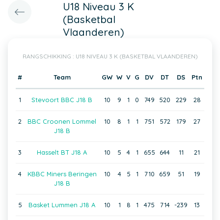
U18 Niveau 3 K
(Basketbal
Vlaanderen)
RANGSCHIKKING : U18 NIVEAU 3 K (BASKETBAL VLAANDEREN)
#
Team
GW
W
V
G
DV
DT
DS
Ptn
1
Stevoort BBC J18 B
10
9
1
0
749
520
229
28
2
BBC Croonen Lommel
10
8
1
1
751
572
179
27
J18 B
3
Hasselt BT J18 A
10
5
4
1
655
644
11
21
4
KBBC Miners Beringen
10
4
5
1
710
659
51
19
J18 B
5
Basket Lummen J18 A
10
1
8
1
475
714
-239
13