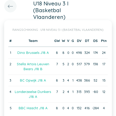
U18 Niveau 3 I
(Basketbal
Vlaanderen)
RANGSCHIKKING : U18 NIVEAU 3 I (BASKETBAL VLAANDEREN)
#
Team
GW
W
V
G
DV
DT
DS
Ptn
1
Dino Brussels J18 A
8
8
0
0
498
324
174
24
2
Stella Artois Leuven
7
5
2
0
517
379
138
17
Bears J18 B
3
BC Opwijk J18 A
8
3
4
1
438
386
52
15
4
Londerzeelse Dunkers
7
2
4
1
313
393
-80
12
J18 A
5
BBC Haacht J18 A
8
0
4
0
132
416
-284
4