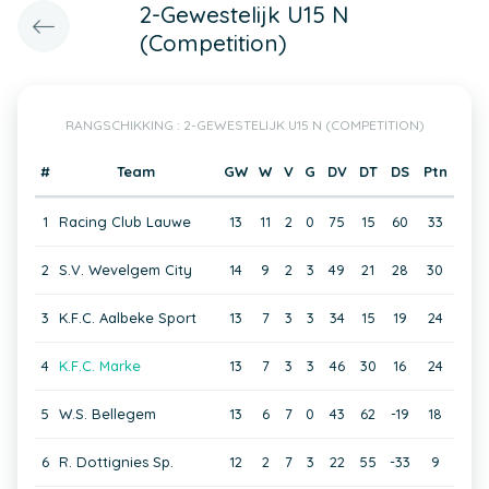
2-Gewestelijk U15 N
(Competition)
RANGSCHIKKING : 2-GEWESTELIJK U15 N (COMPETITION)
#
Team
GW
W
V
G
DV
DT
DS
Ptn
1
Racing Club Lauwe
13
11
2
0
75
15
60
33
2
S.V. Wevelgem City
14
9
2
3
49
21
28
30
3
K.F.C. Aalbeke Sport
13
7
3
3
34
15
19
24
4
K.F.C. Marke
13
7
3
3
46
30
16
24
5
W.S. Bellegem
13
6
7
0
43
62
-19
18
6
R. Dottignies Sp.
12
2
7
3
22
55
-33
9