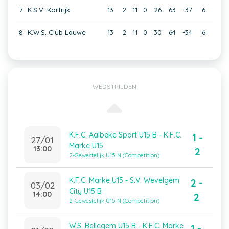
7
K.S.V. Kortrijk
13
2
11
0
26
63
-37
6
8
K.W.S. Club Lauwe
13
2
11
0
30
64
-34
6
WEDSTRIJDEN
K.F.C. Aalbeke Sport U15 B - K.F.C.
1 -
27/01
Marke U15
13:00
2
2-Gewestelijk U15 N (Competition)
K.F.C. Marke U15 - S.V. Wevelgem
2 -
03/02
City U15 B
14:00
2
2-Gewestelijk U15 N (Competition)
W.S. Bellegem U15 B - K.F.C. Marke
1 -