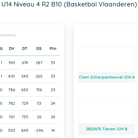
U14 Niveau 4 R2 B10 (Basketbal Vlaanderen)
AANDEREN)
G
DV
DT
DS
Ptn
1
961
674
287
33
1
810
545
265
33
Clem Scherpenheuvel G14 A
0
786
650
136
25
0
782
729
53
24
0
761
735
26
24
2B|SAFE Tienen G14 B
0
553
849
-296
14