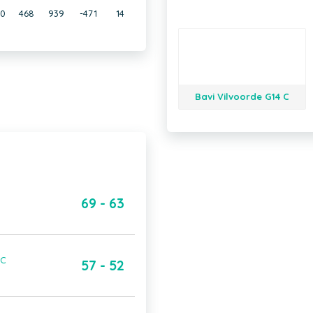
0
468
939
-471
14
Bavi Vilvoorde G14 C
69 - 63
 C
57 - 52