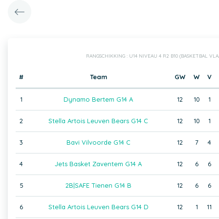
RANGSCHIKKING : U14 NIVEAU 4 R2 B10 (BASKETBAL VL
#
Team
GW
W
V
1
Dynamo Bertem G14 A
12
10
1
2
Stella Artois Leuven Bears G14 C
12
10
1
3
Bavi Vilvoorde G14 C
12
7
4
4
Jets Basket Zaventem G14 A
12
6
6
5
2B|SAFE Tienen G14 B
12
6
6
6
Stella Artois Leuven Bears G14 D
12
1
11