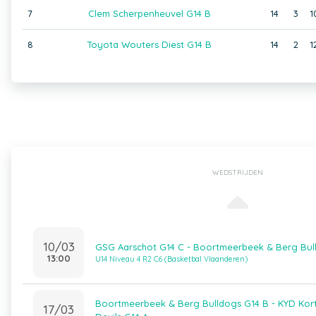
7
Clem Scherpenheuvel G14 B
14
3
1
8
Toyota Wouters Diest G14 B
14
2
1
WEDSTRIJDEN
10/03
GSG Aarschot G14 C - Boortmeerbeek & Berg Bul
13:00
U14 Niveau 4 R2 C6 (Basketbal Vlaanderen)
Boortmeerbeek & Berg Bulldogs G14 B - KYD Ko
17/03