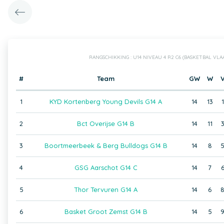
RANGSCHIKKING : U14 NIVEAU 4 R2 C6 (BASKETBAL VL
#
Team
GW
W
1
KYD Kortenberg Young Devils G14 A
14
13
1
2
Bct Overijse G14 B
14
11
3
Boortmeerbeek & Berg Bulldogs G14 B
14
8
4
GSG Aarschot G14 C
14
7
5
Thor Tervuren G14 A
14
6
6
Basket Groot Zemst G14 B
14
5