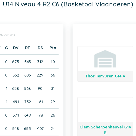
U14 Niveau 4 R2 C6 (Basketbal Vlaanderen)
AANDEREN)
V
G
DV
DT
DS
Ptn
0
875
563
312
40
3
0
832
603
229
36
Thor Tervuren G14 A
5
1
658
568
90
31
6
1
691
752
-61
29
8
0
571
649
-78
26
Clem Scherpenheuvel G14
9
0
548
655
-107
24
B