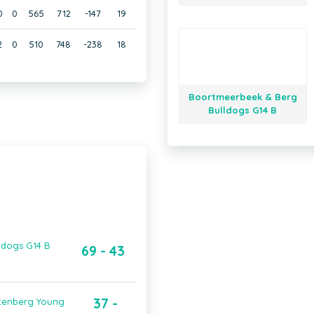
0
0
565
712
-147
19
2
0
510
748
-238
18
Boortmeerbeek & Berg
Bulldogs G14 B
ldogs G14 B
69 - 43
37 -
rtenberg Young