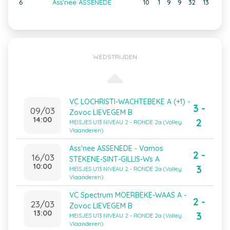
6
Ass'nee ASSENEDE
10
1
9
9
32
13
WEDSTRIJDEN
VC LOCHRISTI-WACHTEBEKE A (+1) -
3 -
09/03
Zovoc LIEVEGEM B
14:00
2
MEISJES U13 NIVEAU 2 - RONDE 2a (Volley
Vlaanderen)
Ass'nee ASSENEDE - Vamos
2 -
16/03
STEKENE-SINT-GILLIS-Ws A
10:00
3
MEISJES U13 NIVEAU 2 - RONDE 2a (Volley
Vlaanderen)
VC Spectrum MOERBEKE-WAAS A -
2 -
23/03
Zovoc LIEVEGEM B
13:00
3
MEISJES U13 NIVEAU 2 - RONDE 2a (Volley
Vlaanderen)