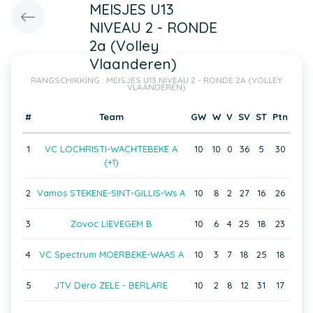
MEISJES U13
NIVEAU 2 - RONDE
2a (Volley
Vlaanderen)
RANGSCHIKKING : MEISJES U13 NIVEAU 2 - RONDE 2A (VOLLEY
VLAANDEREN)
#
Team
GW
W
V
SV
ST
Ptn
1
VC LOCHRISTI-WACHTEBEKE A
10
10
0
36
5
30
(+1)
2
Vamos STEKENE-SINT-GILLIS-Ws A
10
8
2
27
16
26
3
Zovoc LIEVEGEM B
10
6
4
25
18
23
4
VC Spectrum MOERBEKE-WAAS A
10
3
7
18
25
18
5
JTV Dero ZELE - BERLARE
10
2
8
12
31
17