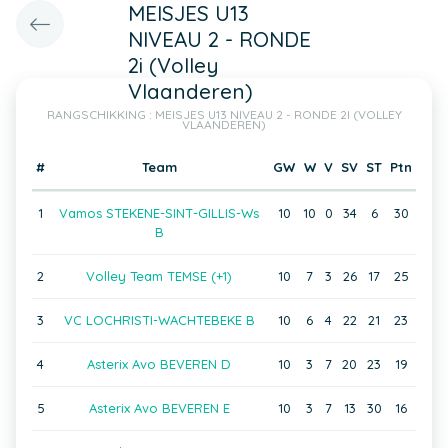
MEISJES U13
NIVEAU 2 - RONDE
2i (Volley
Vlaanderen)
RANGSCHIKKING : MEISJES U13 NIVEAU 2 - RONDE 2I (VOLLEY
VLAANDEREN)
#
Team
GW
W
V
SV
ST
Ptn
1
Vamos STEKENE-SINT-GILLIS-Ws
10
10
0
34
6
30
B
2
Volley Team TEMSE (+1)
10
7
3
26
17
25
3
VC LOCHRISTI-WACHTEBEKE B
10
6
4
22
21
23
4
Asterix Avo BEVEREN D
10
3
7
20
23
19
5
Asterix Avo BEVEREN E
10
3
7
13
30
16