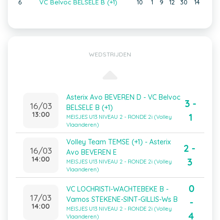
6
VC Belvoc BELSELE B (+1)
10
1
9
12
30
14
WEDSTRIJDEN
Asterix Avo BEVEREN D - VC Belvoc
3 -
16/03
BELSELE B (+1)
13:00
1
MEISJES U13 NIVEAU 2 - RONDE 2i (Volley
Vlaanderen)
Volley Team TEMSE (+1) - Asterix
2 -
16/03
Avo BEVEREN E
14:00
3
MEISJES U13 NIVEAU 2 - RONDE 2i (Volley
Vlaanderen)
0
VC LOCHRISTI-WACHTEBEKE B -
17/03
Vamos STEKENE-SINT-GILLIS-Ws B
-
14:00
MEISJES U13 NIVEAU 2 - RONDE 2i (Volley
4
Vlaanderen)