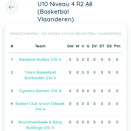
U10 Niveau 4 R2 A8
(Basketbal
Vlaanderen)
RANGSCHIKKING : U10 NIVEAU 4 R2 A8 (BASKETBAL VLAANDEREN)
#
Team
GW
W
V
G
DV
DT
DS
Ptn
1
Betekom Bullets G10 A
0
0
0
0
0
0
0
0
2
Titans Basketball
0
0
0
0
0
0
0
0
Bonheiden G10 A
3
Dynamo Bertem G10 A
0
0
0
0
0
0
0
0
4
Basket Club Groot Dilbeek
0
0
0
0
0
0
0
0
G10 A
5
Boortmeerbeek & Berg
0
0
0
0
0
0
0
0
Bulldogs G10 A