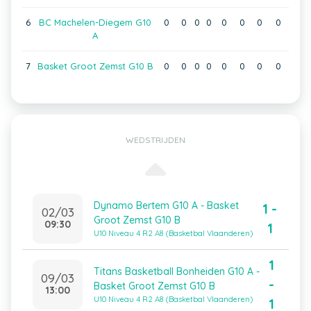
6
BC Machelen-Diegem G10
0
0
0
0
0
0
0
0
A
7
Basket Groot Zemst G10 B
0
0
0
0
0
0
0
0
WEDSTRIJDEN
Dynamo Bertem G10 A - Basket
1 -
02/03
Groot Zemst G10 B
09:30
1
U10 Niveau 4 R2 A8 (Basketbal Vlaanderen)
1
Titans Basketball Bonheiden G10 A -
09/03
-
Basket Groot Zemst G10 B
13:00
U10 Niveau 4 R2 A8 (Basketbal Vlaanderen)
1