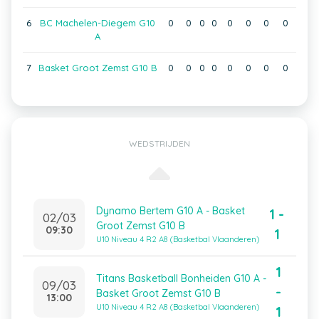
6
BC Machelen-Diegem G10
0
0
0
0
0
0
0
0
A
7
Basket Groot Zemst G10 B
0
0
0
0
0
0
0
0
WEDSTRIJDEN
Dynamo Bertem G10 A - Basket
1 -
02/03
Groot Zemst G10 B
09:30
1
U10 Niveau 4 R2 A8 (Basketbal Vlaanderen)
1
Titans Basketball Bonheiden G10 A -
09/03
-
Basket Groot Zemst G10 B
13:00
U10 Niveau 4 R2 A8 (Basketbal Vlaanderen)
1