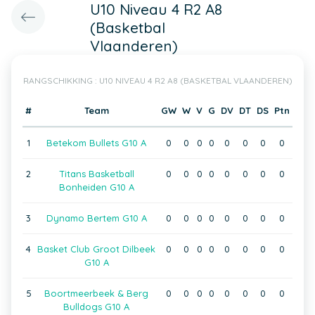
U10 Niveau 4 R2 A8
(Basketbal
Vlaanderen)
RANGSCHIKKING : U10 NIVEAU 4 R2 A8 (BASKETBAL VLAANDEREN)
#
Team
GW
W
V
G
DV
DT
DS
Ptn
1
Betekom Bullets G10 A
0
0
0
0
0
0
0
0
2
Titans Basketball
0
0
0
0
0
0
0
0
Bonheiden G10 A
3
Dynamo Bertem G10 A
0
0
0
0
0
0
0
0
4
Basket Club Groot Dilbeek
0
0
0
0
0
0
0
0
G10 A
5
Boortmeerbeek & Berg
0
0
0
0
0
0
0
0
Bulldogs G10 A