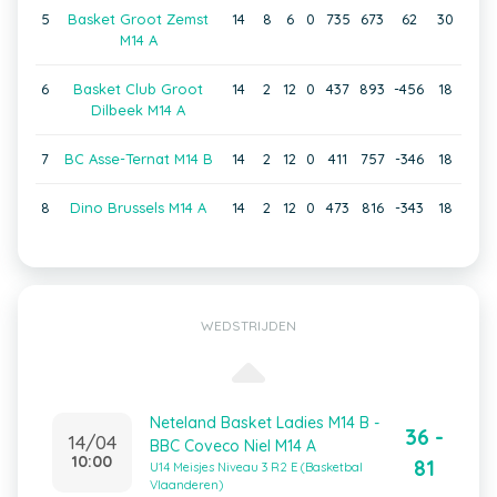
5
Basket Groot Zemst
14
8
6
0
735
673
62
30
M14 A
6
Basket Club Groot
14
2
12
0
437
893
-456
18
Dilbeek M14 A
7
BC Asse-Ternat M14 B
14
2
12
0
411
757
-346
18
8
Dino Brussels M14 A
14
2
12
0
473
816
-343
18
WEDSTRIJDEN
Neteland Basket Ladies M14 B -
36 -
14/04
BBC Coveco Niel M14 A
10:00
81
U14 Meisjes Niveau 3 R2 E (Basketbal
Vlaanderen)