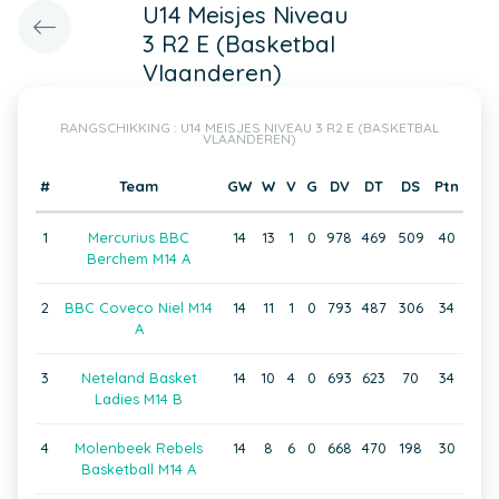
U14 Meisjes Niveau
3 R2 E (Basketbal
Vlaanderen)
RANGSCHIKKING : U14 MEISJES NIVEAU 3 R2 E (BASKETBAL
VLAANDEREN)
#
Team
GW
W
V
G
DV
DT
DS
Ptn
1
Mercurius BBC
14
13
1
0
978
469
509
40
Berchem M14 A
2
BBC Coveco Niel M14
14
11
1
0
793
487
306
34
A
3
Neteland Basket
14
10
4
0
693
623
70
34
Ladies M14 B
4
Molenbeek Rebels
14
8
6
0
668
470
198
30
Basketball M14 A