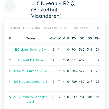
U16 Niveau 4 R2 Q
(Basketbal
Vlaanderen)
RANGSCHIKKING : U16 NIVEAU 4 R2 Q (BASKETBAL VLAANDEREN)
#
Team
GW
W
V
G
DV
DT
DS
Ptn
1
BC Lions Genk J16 A
12
11
1
0
904
560
344
34
2
Hasselt BT J16 A
12
10
2
0
881
492
389
32
3
Basket Lummen J16 A
12
7
5
0
683
579
104
26
4
BC Maasmechelen J16
12
7
4
0
729
482
247
25
B
5
KBBC Miners Beringen
12
3
9
0
547
731
-184
18
J16 B