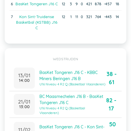
6
BasKet Tongeren J16 C
12
3
9
0
421
878
-457
18
7
Kon Sint-Truidense
12
1
11
0
321
764
-443
14
Basketbal (KSTBB) J16
C
WEDSTRIJDEN
BasKet Tongeren J16 C - KBBC
38 -
13/01
Miners Beringen J16 B
14:00
61
U16 Niveau 4 R2 Q (Basketbal Vlaanderen)
BC Maasmechelen J16 B - BasKet
82 -
21/01
Tongeren J16 C
13:00
17
U16 Niveau 4 R2 Q (Basketbal
Vlaanderen)
50
BasKet Tongeren J16 C - Kon Sint-
11/02