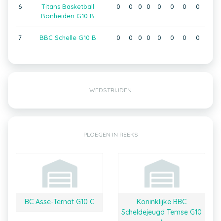
6
Titans Basketball
0
0
0
0
0
0
0
0
Bonheiden G10 B
7
BBC Schelle G10 B
0
0
0
0
0
0
0
0
WEDSTRIJDEN
PLOEGEN IN REEKS
BC Asse-Ternat G10 C
Koninklijke BBC
Scheldejeugd Temse G10