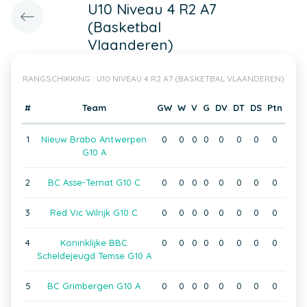
U10 Niveau 4 R2 A7
(Basketbal
Vlaanderen)
RANGSCHIKKING : U10 NIVEAU 4 R2 A7 (BASKETBAL VLAANDEREN)
#
Team
GW
W
V
G
DV
DT
DS
Ptn
1
Nieuw Brabo Antwerpen
0
0
0
0
0
0
0
0
G10 A
2
BC Asse-Ternat G10 C
0
0
0
0
0
0
0
0
3
Red Vic Wilrijk G10 C
0
0
0
0
0
0
0
0
4
Koninklijke BBC
0
0
0
0
0
0
0
0
Scheldejeugd Temse G10 A
5
BC Grimbergen G10 A
0
0
0
0
0
0
0
0