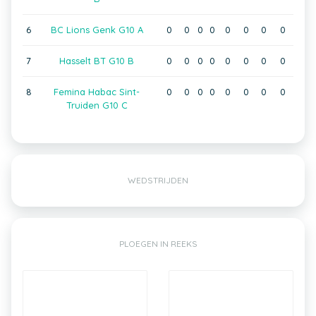
6
BC Lions Genk G10 A
0
0
0
0
0
0
0
0
7
Hasselt BT G10 B
0
0
0
0
0
0
0
0
8
Femina Habac Sint-
0
0
0
0
0
0
0
0
Truiden G10 C
WEDSTRIJDEN
PLOEGEN IN REEKS