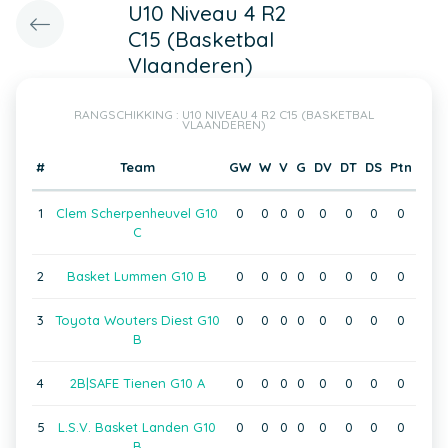
U10 Niveau 4 R2
C15 (Basketbal
Vlaanderen)
RANGSCHIKKING : U10 NIVEAU 4 R2 C15 (BASKETBAL
VLAANDEREN)
#
Team
GW
W
V
G
DV
DT
DS
Ptn
1
Clem Scherpenheuvel G10
0
0
0
0
0
0
0
0
C
2
Basket Lummen G10 B
0
0
0
0
0
0
0
0
3
Toyota Wouters Diest G10
0
0
0
0
0
0
0
0
B
4
2B|SAFE Tienen G10 A
0
0
0
0
0
0
0
0
5
L.S.V. Basket Landen G10
0
0
0
0
0
0
0
0
B