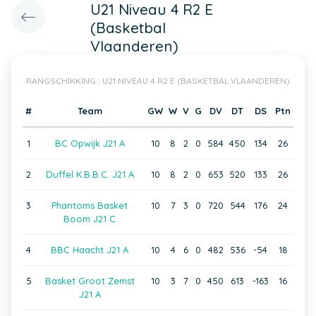
U21 Niveau 4 R2 E
(Basketbal
Vlaanderen)
RANGSCHIKKING : U21 NIVEAU 4 R2 E (BASKETBAL VLAANDEREN)
#
Team
GW
W
V
G
DV
DT
DS
Ptn
1
BC Opwijk J21 A
10
8
2
0
584
450
134
26
2
Duffel K.B.B.C. J21 A
10
8
2
0
653
520
133
26
3
Phantoms Basket
10
7
3
0
720
544
176
24
Boom J21 C
4
BBC Haacht J21 A
10
4
6
0
482
536
-54
18
5
Basket Groot Zemst
10
3
7
0
450
613
-163
16
J21 A