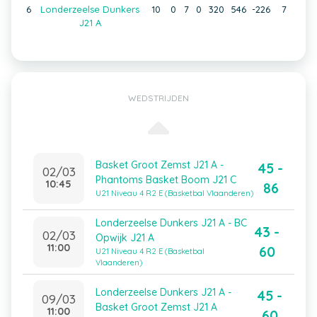
6
Londerzeelse Dunkers
10
0
7
0
320
546
-226
7
J21 A
WEDSTRIJDEN
Basket Groot Zemst J21 A -
45 -
02/03
Phantoms Basket Boom J21 C
10:45
86
U21 Niveau 4 R2 E (Basketbal Vlaanderen)
Londerzeelse Dunkers J21 A - BC
43 -
02/03
Opwijk J21 A
11:00
60
U21 Niveau 4 R2 E (Basketbal
Vlaanderen)
Londerzeelse Dunkers J21 A -
45 -
09/03
Basket Groot Zemst J21 A
11:00
60