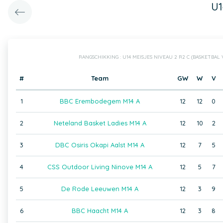
U1
RANGSCHIKKING : U14 MEISJES NIVEAU 2 R2 C (BASKETBA
#
Team
GW
W
V
1
BBC Erembodegem M14 A
12
12
0
2
Neteland Basket Ladies M14 A
12
10
2
3
DBC Osiris Okapi Aalst M14 A
12
7
5
4
CSS Outdoor Living Ninove M14 A
12
5
7
5
De Rode Leeuwen M14 A
12
3
9
6
BBC Haacht M14 A
12
3
8