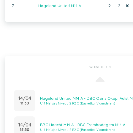
7
Hageland United M14 A
12
2
10
WEDSTRIJDEN
14/04
Hageland United M14 A - DBC Osiris Okapi Aalst M
11:30
U14 Meisjes Niveau 2 R2 C (Basketbal Vlaanderen)
14/04
BBC Haacht M14 A - BBC Erembodegem M14 A
15:30
U14 Meisjes Niveau 2 R2 C (Basketbal Vlaanderen)