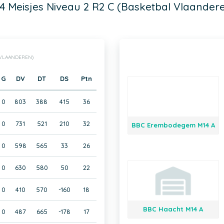
4 Meisjes Niveau 2 R2 C (Basketbal Vlaander
L VLAANDEREN)
G
DV
DT
DS
Ptn
0
803
388
415
36
0
731
521
210
32
BBC Erembodegem M14 A
0
598
565
33
26
0
630
580
50
22
0
410
570
-160
18
BBC Haacht M14 A
0
487
665
-178
17