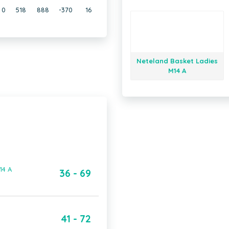
0
518
888
-370
16
Neteland Basket Ladies
M14 A
14 A
36 - 69
41 - 72