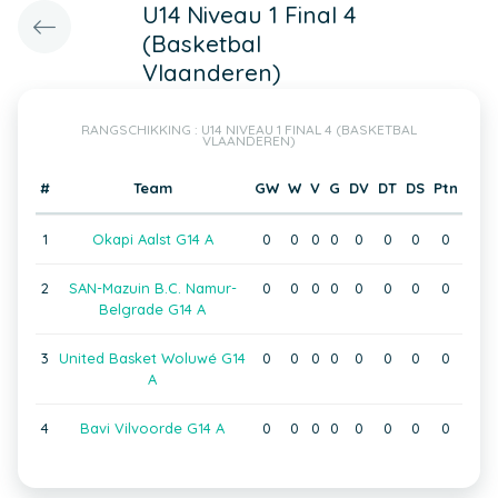
U14 Niveau 1 Final 4
(Basketbal
Vlaanderen)
RANGSCHIKKING : U14 NIVEAU 1 FINAL 4 (BASKETBAL
VLAANDEREN)
#
Team
GW
W
V
G
DV
DT
DS
Ptn
1
Okapi Aalst G14 A
0
0
0
0
0
0
0
0
2
SAN-Mazuin B.C. Namur-
0
0
0
0
0
0
0
0
Belgrade G14 A
3
United Basket Woluwé G14
0
0
0
0
0
0
0
0
A
4
Bavi Vilvoorde G14 A
0
0
0
0
0
0
0
0