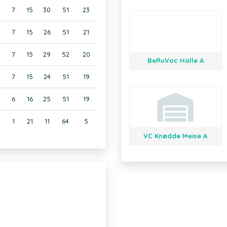
7
15
30
51
23
7
15
26
51
21
7
15
29
52
20
BeRuVoc Halle A
7
15
24
51
19
6
16
25
51
19
1
21
11
64
5
VC Knødde Meise A