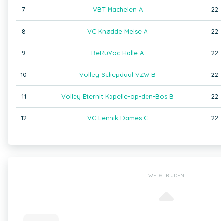
7
VBT Machelen A
22
8
VC Knødde Meise A
22
9
BeRuVoc Halle A
22
10
Volley Schepdaal VZW B
22
11
Volley Eternit Kapelle-op-den-Bos B
22
12
VC Lennik Dames C
22
WEDSTRIJDEN