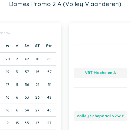
Dames Promo 2 A (Volley Vlaanderen)
NDEREN)
W
V
SV
ST
Ptn
20
2
62
10
60
19
3
57
15
57
VBT Machelen A
17
5
56
21
51
16
6
53
26
48
16
6
54
27
46
Volley Schepdaal VZW B
9
13
35
43
27