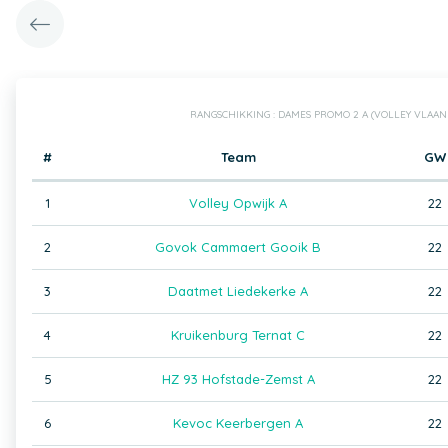
RANGSCHIKKING : DAMES PROMO 2 A (VOLLEY VLAA
#
Team
GW
1
Volley Opwijk A
22
2
Govok Cammaert Gooik B
22
3
Daatmet Liedekerke A
22
4
Kruikenburg Ternat C
22
5
HZ 93 Hofstade-Zemst A
22
6
Kevoc Keerbergen A
22