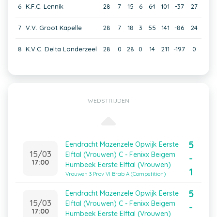
6
K.F.C. Lennik
28
7
15
6
64
101
-37
27
7
V.V. Groot Kapelle
28
7
18
3
55
141
-86
24
8
K.V.C. Delta Londerzeel
28
0
28
0
14
211
-197
0
WEDSTRIJDEN
5
Eendracht Mazenzele Opwijk Eerste
15/03
Elftal (Vrouwen) C - Fenixx Beigem
-
17:00
Humbeek Eerste Elftal (Vrouwen)
1
Vrouwen 3 Prov Vl Brab A (Competition)
5
Eendracht Mazenzele Opwijk Eerste
15/03
Elftal (Vrouwen) C - Fenixx Beigem
-
17:00
Humbeek Eerste Elftal (Vrouwen)