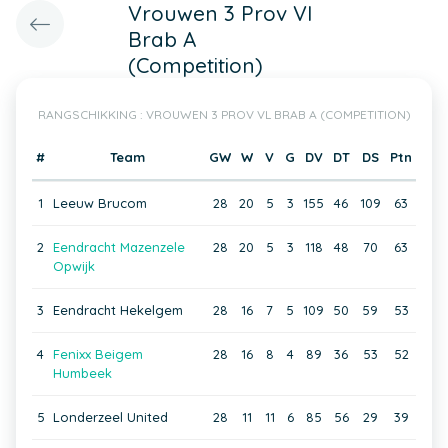
Vrouwen 3 Prov Vl
Brab A
(Competition)
RANGSCHIKKING : VROUWEN 3 PROV VL BRAB A (COMPETITION)
#
Team
GW
W
V
G
DV
DT
DS
Ptn
1
Leeuw Brucom
28
20
5
3
155
46
109
63
2
Eendracht Mazenzele
28
20
5
3
118
48
70
63
Opwijk
3
Eendracht Hekelgem
28
16
7
5
109
50
59
53
4
Fenixx Beigem
28
16
8
4
89
36
53
52
Humbeek
5
Londerzeel United
28
11
11
6
85
56
29
39