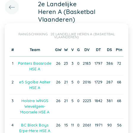
2e Landelijke
Heren A (Basketbal
Vlaanderen)
RANGSCHIKKING : 2E LANDELIJKE HEREN A (BASKETBAL
VLAANDEREN)
#
Team
GW
W
V
G
DV
DT
DS
Ptn
1
Panters Baasrode
26
23
3
0
2183
1797
386
72
HSE A
2
e5 Sgolba Aalter
26
21
5
0
2016
1729
287
68
HSE A
3
Holstra WINGS
26
21
5
0
2223
1842
381
68
Wevelgem-
Moorsele HSE A
4
BC Black Boys
26
15
11
0
2061
1971
90
56
Erpe-Mere HSE A