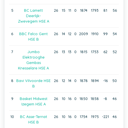
5
BC Lamett
26
15
11
0
1874
1793
81
56
Deerlijk-
Zwevegem HSE A
6
BBC Falco Gent
26
14
12
0
2009
1910
99
54
HSE B
7
Jumbo
26
13
13
0
1815
1753
62
52
Elektrooghe
Gembas
Knesselare HSE A
8
Bavi Vilvoorde HSE
26
12
14
0
1878
1894
-16
50
B
9
Basket Midwest
26
10
16
0
1850
1858
-8
46
Izegem HSE A
10
BC Asse-Ternat
26
10
16
0
1754
1975
-221
46
HSE B