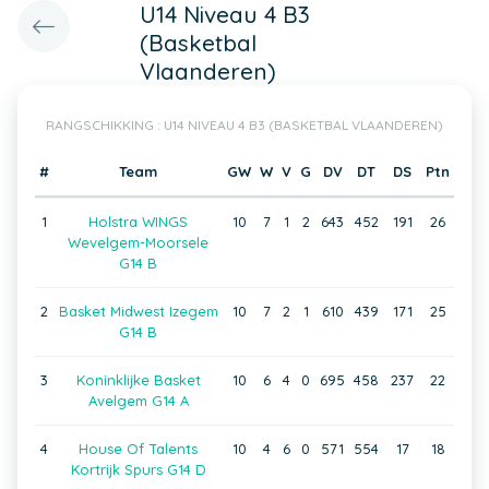
U14 Niveau 4 B3
(Basketbal
Vlaanderen)
RANGSCHIKKING : U14 NIVEAU 4 B3 (BASKETBAL VLAANDEREN)
#
Team
GW
W
V
G
DV
DT
DS
Ptn
1
Holstra WINGS
10
7
1
2
643
452
191
26
Wevelgem-Moorsele
G14 B
2
Basket Midwest Izegem
10
7
2
1
610
439
171
25
G14 B
3
Koninklijke Basket
10
6
4
0
695
458
237
22
Avelgem G14 A
4
House Of Talents
10
4
6
0
571
554
17
18
Kortrijk Spurs G14 D