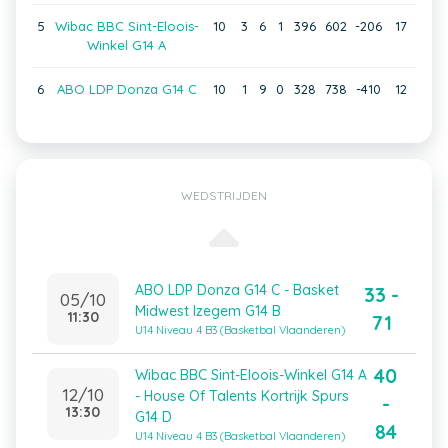
5
Wibac BBC Sint-Eloois-
10
3
6
1
396
602
-206
17
Winkel G14 A
6
ABO LDP Donza G14 C
10
1
9
0
328
738
-410
12
WEDSTRIJDEN
ABO LDP Donza G14 C - Basket
33 -
05/10
Midwest Izegem G14 B
11:30
71
U14 Niveau 4 B3 (Basketbal Vlaanderen)
40
Wibac BBC Sint-Eloois-Winkel G14 A
12/10
- House Of Talents Kortrijk Spurs
-
13:30
G14 D
84
U14 Niveau 4 B3 (Basketbal Vlaanderen)