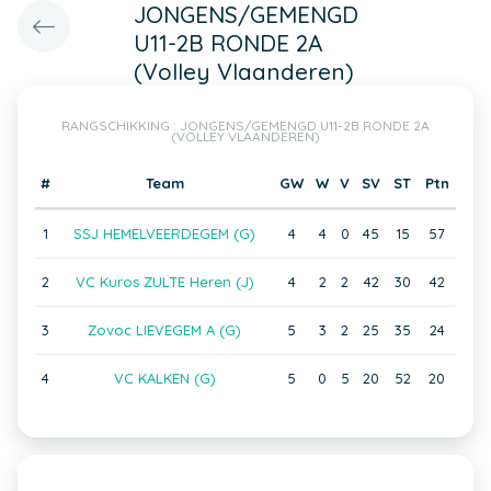
JONGENS/GEMENGD
U11-2B RONDE 2A
(Volley Vlaanderen)
RANGSCHIKKING : JONGENS/GEMENGD U11-2B RONDE 2A
(VOLLEY VLAANDEREN)
#
Team
GW
W
V
SV
ST
Ptn
1
SSJ HEMELVEERDEGEM (G)
4
4
0
45
15
57
2
VC Kuros ZULTE Heren (J)
4
2
2
42
30
42
3
Zovoc LIEVEGEM A (G)
5
3
2
25
35
24
4
VC KALKEN (G)
5
0
5
20
52
20