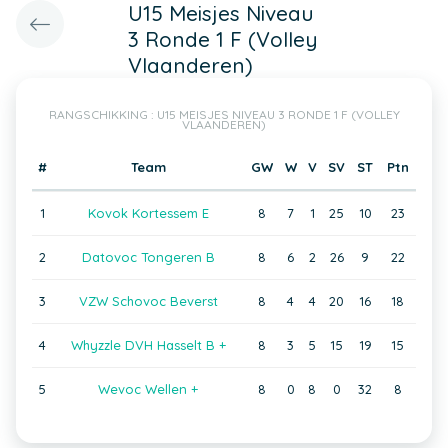
U15 Meisjes Niveau
3 Ronde 1 F (Volley
Vlaanderen)
RANGSCHIKKING : U15 MEISJES NIVEAU 3 RONDE 1 F (VOLLEY
VLAANDEREN)
#
Team
GW
W
V
SV
ST
Ptn
1
Kovok Kortessem E
8
7
1
25
10
23
2
Datovoc Tongeren B
8
6
2
26
9
22
3
VZW Schovoc Beverst
8
4
4
20
16
18
4
Whyzzle DVH Hasselt B +
8
3
5
15
19
15
5
Wevoc Wellen +
8
0
8
0
32
8