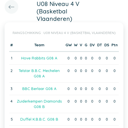
U08 Niveau 4 V
(Basketbal
Vlaanderen)
RANGSCHIKKING : U08 NIVEAU 4 V (BASKETBAL VLAANDEREN)
#
Team
GW
W
V
G
DV
DT
DS
Ptn
1
Hove Rabbits G08 A
0
0
0
0
0
0
0
0
2
Telstar B.B.C. Mechelen
0
0
0
0
0
0
0
0
G08 A
3
BBC Berlaar G08 A
0
0
0
0
0
0
0
0
4
Zuiderkempen Diamonds
0
0
0
0
0
0
0
0
G08 B
5
Duffel K.B.B.C. G08 B
0
0
0
0
0
0
0
0