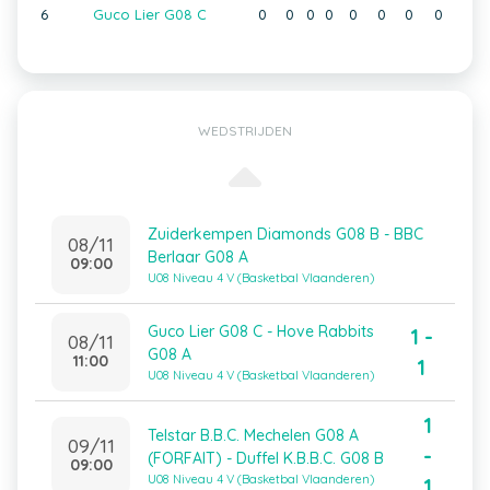
6
Guco Lier G08 C
0
0
0
0
0
0
0
0
WEDSTRIJDEN
Zuiderkempen Diamonds G08 B - BBC
08/11
Berlaar G08 A
09:00
U08 Niveau 4 V (Basketbal Vlaanderen)
Guco Lier G08 C - Hove Rabbits
1 -
08/11
G08 A
11:00
1
U08 Niveau 4 V (Basketbal Vlaanderen)
1
Telstar B.B.C. Mechelen G08 A
09/11
-
(FORFAIT) - Duffel K.B.B.C. G08 B
09:00
U08 Niveau 4 V (Basketbal Vlaanderen)
1