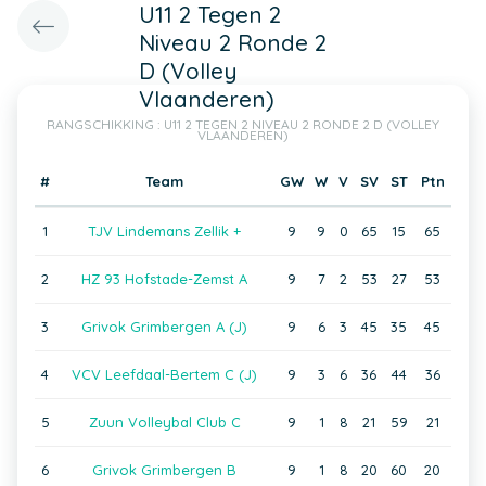
U11 2 Tegen 2
Niveau 2 Ronde 2
D (Volley
Vlaanderen)
RANGSCHIKKING : U11 2 TEGEN 2 NIVEAU 2 RONDE 2 D (VOLLEY
VLAANDEREN)
#
Team
GW
W
V
SV
ST
Ptn
1
TJV Lindemans Zellik +
9
9
0
65
15
65
2
HZ 93 Hofstade-Zemst A
9
7
2
53
27
53
3
Grivok Grimbergen A (J)
9
6
3
45
35
45
4
VCV Leefdaal-Bertem C (J)
9
3
6
36
44
36
5
Zuun Volleybal Club C
9
1
8
21
59
21
6
Grivok Grimbergen B
9
1
8
20
60
20