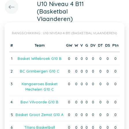
U10 Niveau 4 B11
(Basketbal
Vlaanderen)
RANGSCHIKKING : U10 NIVEAU 4 B11 (BASKETBAL VLAANDEREN)
#
Team
GW
W
V
G
DV
DT
DS
Ptn
1
Basket Willebroek G10 B
0
0
0
0
0
0
0
0
2
BC Grimbergen G10 C
0
0
0
0
0
0
0
0
3
Kangoeroes Basket
0
0
0
0
0
0
0
0
Mechelen G10 C
4
Bavi Vilvoorde G10 B
0
0
0
0
0
0
0
0
5
Basket Groot Zemst G10 A
0
0
0
0
0
0
0
0
6
Titans Basketball
0
0
0
0
0
0
0
0