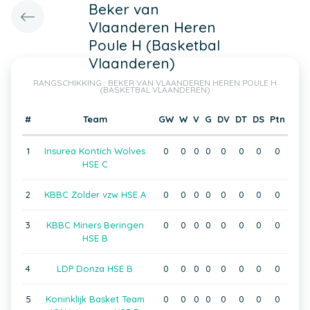
Beker van
Vlaanderen Heren
Poule H (Basketbal
Vlaanderen)
RANGSCHIKKING : BEKER VAN VLAANDEREN HEREN POULE H
(BASKETBAL VLAANDEREN)
#
Team
GW
W
V
G
DV
DT
DS
Ptn
1
Insurea Kontich Wolves
0
0
0
0
0
0
0
0
HSE C
2
KBBC Zolder vzw HSE A
0
0
0
0
0
0
0
0
3
KBBC Miners Beringen
0
0
0
0
0
0
0
0
HSE B
4
LDP Donza HSE B
0
0
0
0
0
0
0
0
5
Koninklijk Basket Team
0
0
0
0
0
0
0
0